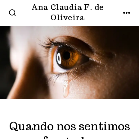
Ir
Ana Claudia F. de
direto
Oliveira
ALTERNAR
MENU
PESQUISA
para
o
conteúdo
Quando nos sentimos