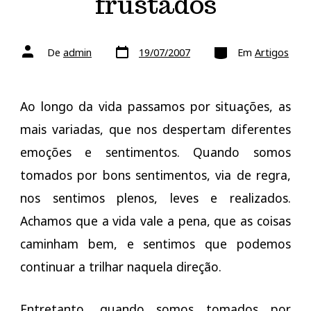
frustados
Data
Categorias
Autor
De
admin
19/07/2007
Em
Artigos
do
do
post
post
Ao longo da vida passamos por situações, as
mais variadas, que nos despertam diferentes
emoções e sentimentos. Quando somos
tomados por bons sentimentos, via de regra,
nos sentimos plenos, leves e realizados.
Achamos que a vida vale a pena, que as coisas
caminham bem, e sentimos que podemos
continuar a trilhar naquela direção.
Entretanto, quando somos tomados por