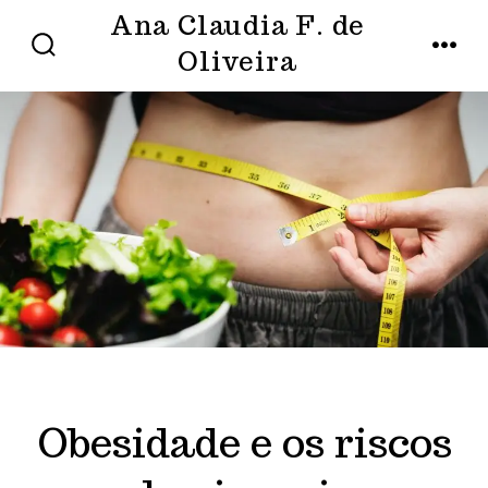
Ir
Ana Claudia F. de
direto
Oliveira
ALTERNAR
MENU
PESQUISA
para
o
conteúdo
Obesidade e os riscos