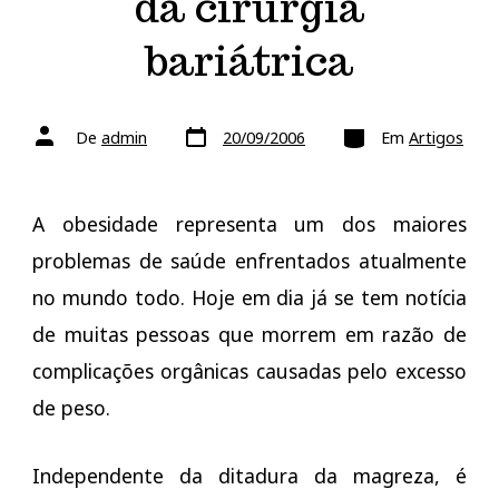
da cirurgia
bariátrica
Data
Categorias
Autor
De
admin
20/09/2006
Em
Artigos
do
do
post
post
A obesidade representa um dos maiores
problemas de saúde enfrentados atualmente
no mundo todo. Hoje em dia já se tem notícia
de muitas pessoas que morrem em razão de
complicações orgânicas causadas pelo excesso
de peso.
Independente da ditadura da magreza, é