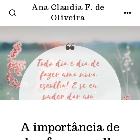
Ir
Ana Claudia F. de
direto
Oliveira
ALTERNAR
MENU
PESQUISA
para
o
conteúdo
A importância de