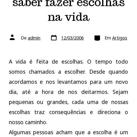
saber fazer escolhas
na vida
Data
Categorias
Autor
De
admin
12/03/2006
Em
Artigos
do
do
post
post
A vida é feita de escolhas. O tempo todo
somos chamados a escolher. Desde quando
acordamos e nos levantamos para um novo
dia, até a hora de nos deitarmos. Sejam
pequenas ou grandes, cada uma de nossas
escolhas traz consequências e direciona o
nosso caminho.
Algumas pessoas acham que a escolha é um