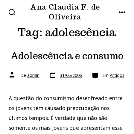
Ir
Ana Claudia F. de
direto
Oliveira
ALTERNAR
MENU
PESQUISA
para
Tag:
adolescência
o
conteúdo
Adolescência e consumo
Data
Categorias
Autor
De
admin
31/05/2006
Em
Artigos
do
do
post
post
A questão do consumismo desenfreado entre
os jovens tem causado preocupação nos
últimos tempos. É verdade que não são
somente os mais jovens que apresentam esse